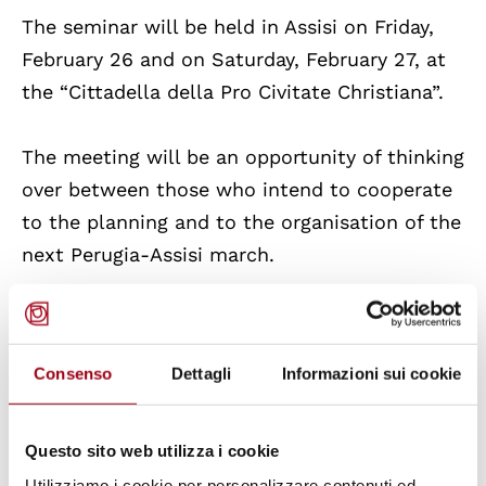
The seminar will be held in Assisi on Friday,
February 26 and on Saturday, February 27, at
the “Cittadella della Pro Civitate Christiana”.
The meeting will be an opportunity of thinking
over between those who intend to cooperate
to the planning and to the organisation of the
next Perugia-Assisi march.
The organizers are highlighting the
importance of the common research of new
Consenso
Dettagli
Informazioni sui cookie
ways of commitment for peace. The
preparatory seminar, characterized by active
partecipation and by the sharing of those
Questo sito web utilizza i cookie
values already enclosed in the Constitution
Utilizziamo i cookie per personalizzare contenuti ed