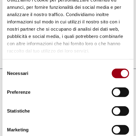
annunci, per fornire funzionalità dei social media e per
and in the Human Rights International Law
analizzare il nostro traffico. Condividiamo inoltre
can be placed in this direction.
informazioni sul modo in cui utilizzi il nostro sito con i
nostri partner che si occupano di analisi dei dati web,
pubblicità e social media, i quali potrebbero combinarle
con altre informazioni che hai fornito loro o che hanno
raccolto dal tuo utilizzo dei loro servizi.
Last update:
24.02.2010
Selezione
Necessari
del
Links
consenso
Preferenze
Tavola della Pace (in Italian)
Tavola della Pace, further informations on
Statistiche
the seminar (in Italian)
Marketing