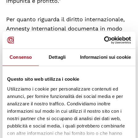
impunità e profitto."
Per quanto riguarda il diritto internazionale,
Amnesty International documenta in modo
dettagliato la diffusione di crimini ai sensi del
diritto internazionale e i crescenti attacchi al
sistema internazionale di giustizia. Tra le altre
Consenso
Dettagli
Informazioni sui cookie
cose, il rapporto menziona il genocidio di
Israele contro i palestinesi a Gaza, il suo
Questo sito web utilizza i cookie
sistema di apartheid nella Cisgiordania
Utilizziamo i cookie per personalizzare contenuti ed
occupata, inclusa Gerusalemme Est, e la
annunci, per fornire funzionalità dei social media e per
violenza dei coloni. Riguardo agli Stati Uniti
analizzare il nostro traffico. Condividiamo inoltre
informazioni sul modo in cui utilizzi il nostro sito con i
d'America, Amnesty documenta oltre 150
nostri partner che si occupano di analisi dei dati web,
esecuzioni extragiudiziali nei Caraibi e nel
pubblicità e social media, i quali potrebbero combinarle
Pacifico, nonché l'atto di aggressione contro il
con altre informazioni che hai fornito loro o che hanno