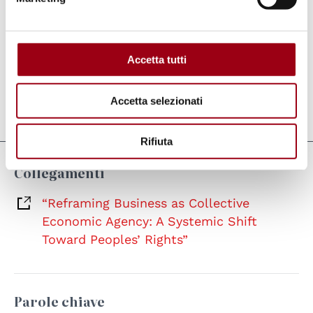
Di seguito il link per accedere
all’articolo:
https://phrg.padovauniversitypress.
Accetta tutti
it/2026/aof/1
Accetta selezionati
Aggiornato il:
06.05.2026
Rifiuta
Collegamenti
“Reframing Business as Collective
Economic Agency: A Systemic Shift
Toward Peoples’ Rights”
Parole chiave