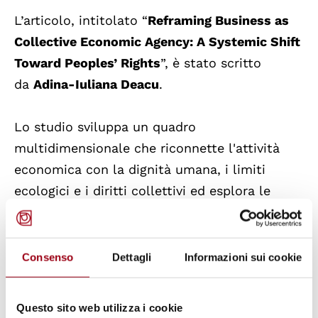
L’articolo, intitolato “
Reframing Business as
Collective Economic Agency: A Systemic Shift
Toward Peoples’ Rights
”, è stato scritto
da
Adina-Iuliana Deacu
.
Lo studio sviluppa un quadro
multidimensionale che riconnette l'attività
economica con la dignità umana, i limiti
ecologici e i diritti collettivi ed esplora le
implicazioni per i diritti dei popoli, il
consolidamento della pace e la governance
multilaterale, sostenendo che reimmaginare
Consenso
Dettagli
Informazioni sui cookie
l'impresa come una funzione pubblica e
rigenerativa offre un percorso praticabile
Questo sito web utilizza i cookie