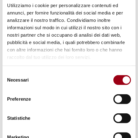
verso un'economia basata sui diritti, allineata
Utilizziamo i cookie per personalizzare contenuti ed
con la giustizia, la solidarietà e la pace.
annunci, per fornire funzionalità dei social media e per
analizzare il nostro traffico. Condividiamo inoltre
informazioni sul modo in cui utilizzi il nostro sito con i
PHRG è una rivista scientifica semestrale
nostri partner che si occupano di analisi dei dati web,
"peer-reviewed" in lingua inglese pubblicata
pubblicità e social media, i quali potrebbero combinarle
da Padova University Press. Costituisce una
con altre informazioni che hai fornito loro o che hanno
risorsa nuova all’interno della sempre più
raccolto dal tuo utilizzo dei loro servizi.
ampia e sfaccettata comunità scientifica
impegnata nella studio dei diritti umani, che
Selezione
Necessari
del
desidera presentare contributi originali teorici
consenso
ed empirici su questioni attuali relative ai
Preferenze
diritti umani favorendo, nel contempo, lo
sviluppo di un solido approccio multi- e inter-
Statistiche
disciplinare e multi-livello alla ricerca e alla
divulgazione scientifica su questi temi.
Marketing