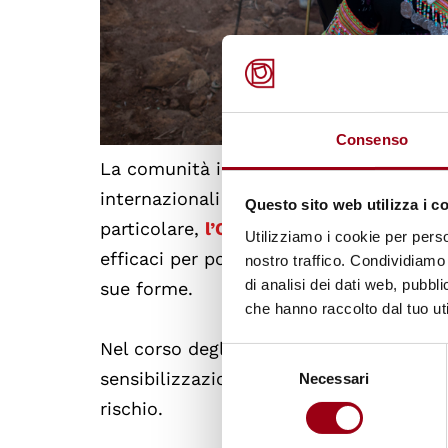
Consenso
La comunità internazionale si è impegna
internazionali e strategie globali, tra cu
Questo sito web utilizza i c
particolare,
l’Obiettivo di Sviluppo Sost
Utilizziamo i cookie per perso
efficaci per porre fine al lavoro forzato,
nostro traffico. Condividiamo 
di analisi dei dati web, pubbl
sue forme.
che hanno raccolto dal tuo uti
Nel corso degli anni, questa ricorrenza
Selezione
sensibilizzazione, iniziative educative 
Necessari
del
consenso
rischio.