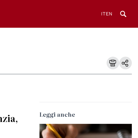
IT
EN
Leggi anche
nzia,
© CC