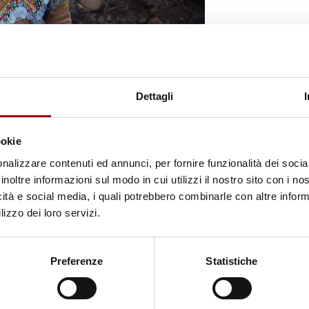
Dettagli
ta a eliminare il lavoro minorile attraverso conven
i
l’Agenda 2030
per lo sviluppo sostenibile. In
ookie
enibile 8.7
invita gli Stati ad adottare misure imme
nalizzare contenuti ed annunci, per fornire funzionalità dei socia
 alla tratta di esseri umani e al lavoro minorile in t
inoltre informazioni sul modo in cui utilizzi il nostro sito con i n
icità e social media, i quali potrebbero combinarle con altre inform
lizzo dei loro servizi.
 è diventata una piattaforma globale per campagne 
e misure di protezione rivolte ai minori maggiormen
Preferenze
Statistiche