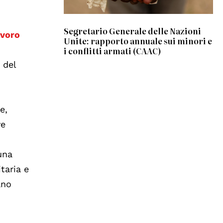
Segretario Generale delle Nazioni
avoro
Unite: rapporto annuale sui minori e
i conflitti armati (CAAC)
 del
e,
ve
una
taria e
ano