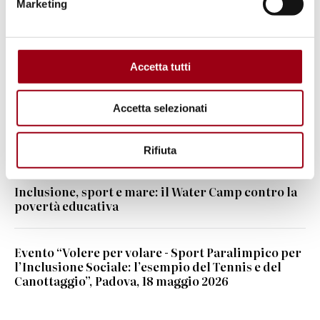
Marketing
Parole chiave
sport
persone con disabilità
Accetta tutti
inclusione
Accetta selezionati
Rifiuta
Leggi anche
Inclusione, sport e mare: il Water Camp contro la
povertà educativa
Evento “Volere per volare - Sport Paralimpico per
l’Inclusione Sociale: l’esempio del Tennis e del
Canottaggio”, Padova, 18 maggio 2026