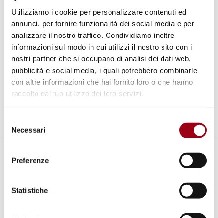
ironia. Ha dato inoltre il suo contributo nel
Utilizziamo i cookie per personalizzare contenuti ed
annunci, per fornire funzionalità dei social media e per
combattere gli stereotipi sulle persone con
analizzare il nostro traffico. Condividiamo inoltre
disabilità mostrando una prospettiva diversa
informazioni sul modo in cui utilizzi il nostro sito con i
sull’inclusione. La sua scomparsa ha
nostri partner che si occupano di analisi dei dati web,
sicuramente lasciato un vuoto grande ma il
pubblicità e social media, i quali potrebbero combinarle
con altre informazioni che hai fornito loro o che hanno
suo esempio rimarrà per sempre.
raccolto dal tuo utilizzo dei loro servizi.
Aggiornato il:
04.05.2026
Selezione
Necessari
del
consenso
Collegamenti
Preferenze
Superando, Il nostro ricordo di Alex
Statistiche
Zanardi