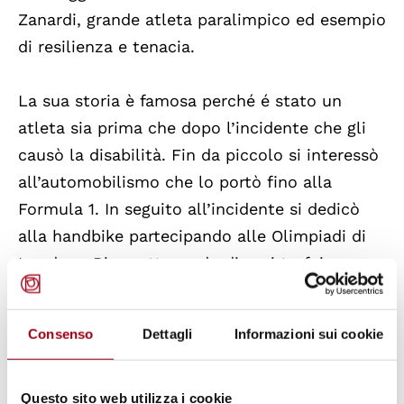
Zanardi, grande atleta paralimpico ed esempio
di resilienza e tenacia.
La sua storia è famosa perché é stato un
atleta sia prima che dopo l’incidente che gli
causò la disabilità. Fin da piccolo si interessò
all’automobilismo che lo portò fino alla
Formula 1. In seguito all’incidente si dedicò
alla handbike partecipando alle Olimpiadi di
Londra e Rio e ottenendo diversi trofei
dimostrando che il “limite” non è una scusa.
Consenso
Dettagli
Informazioni sui cookie
Alex ha sempre scelto di reagire al dolore non
nascondendolo ma affrontandolo
consapevolmente con coraggio e un pizzico di
Questo sito web utilizza i cookie