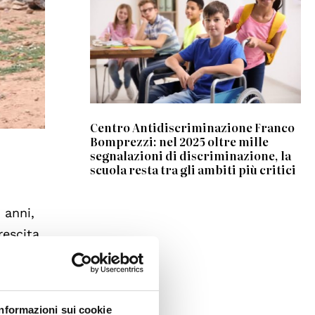
Centro Antidiscriminazione Franco
Bomprezzi: nel 2025 oltre mille
segnalazioni di discriminazione, la
scuola resta tra gli ambiti più critici
 anni,
rescita
ne nel
 il
cata
Informazioni sui cookie