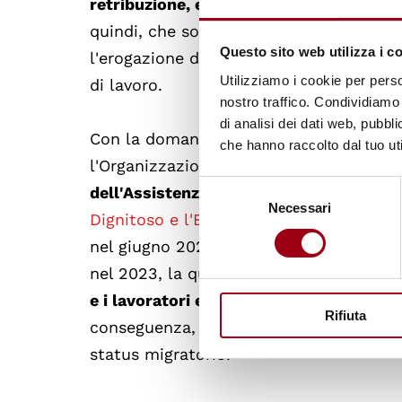
retribuzione, ed esposizione a danni fisi
quindi, che sono necessarie
nuove soluz
Questo sito web utilizza i c
l'erogazione delle politiche e dei serviz
Utilizziamo i cookie per perso
di lavoro.
nostro traffico. Condividiamo 
di analisi dei dati web, pubbl
Con la domanda globale di lavoratori e 
che hanno raccolto dal tuo uti
l'Organizzazione Internazionale del Lavo
Selezione
dell'Assistenza e del Sostegno
il 29 Ot
Necessari
del
Dignitoso e l'Economia della Cura
, ado
consenso
nel giugno 2024. Questa giornata è sta
nel 2023, la quale ha anche sottolineat
e i lavoratori e le lavoratrici di cura co
Rifiuta
conseguenza, di adottare misure che com
status migratorio.