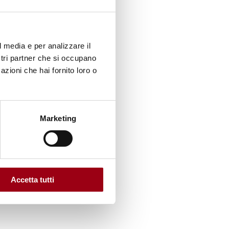
o,
tura e
izioni
l media e per analizzare il
ostri partner che si occupano
azioni che hai fornito loro o
ale
ro
Marketing
l'OIL
i Unite
di cura
 di
Accetta tutti
, età e