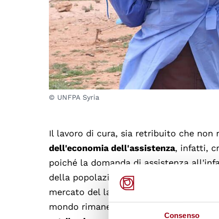
© UNFPA Syria
Il lavoro di cura, sia retribuito che non 
dell'economia dell'assistenza
, infatti,
poiché la domanda di assistenza all'inf
della popolazione, dell'invecchiamento 
mercato del lavoro e delle carenze nelle p
mondo rimane caratterizzato da una
ma
Consenso