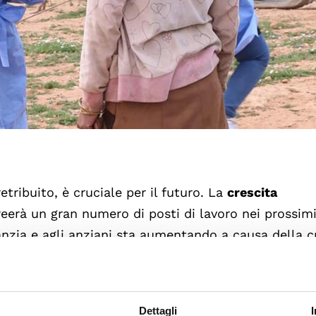
retribuito, è cruciale per il futuro. La
crescita
 creerà un gran numero di posti di lavoro nei prossimi
anzia e agli anziani sta aumentando a causa della c
della società, della posizione secondaria delle don
olitiche sociali. Tuttavia, il lavoro di cura in tutto
ncanza di benefici e protezioni, salari bassi o man
Dettagli