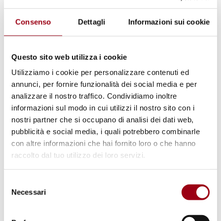
dinamica che ha riguardato anche l’Italia. La
ratifica italiana arriva infatti con quasi dodici
Consenso
Dettagli
Informazioni sui cookie
anni di ritardo rispetto all’adozione del
Protocollo. Un ritardo non dovuto alla
Questo sito web utilizza i cookie
sottovalutazione del problema, ma alla
Utilizziamo i cookie per personalizzare contenuti ed
presenza di un quadro normativo interno già
annunci, per fornire funzionalità dei social media e per
orientato al contrasto dello sfruttamento
analizzare il nostro traffico. Condividiamo inoltre
informazioni sul modo in cui utilizzi il nostro sito con i
lavorativo. Il Ministero del Lavoro e delle
nostri partner che si occupano di analisi dei dati web,
Politiche Sociali (MLPS) riconosce la rilevanza
pubblicità e social media, i quali potrebbero combinarle
del fenomeno in Italia, dove le persone più
con altre informazioni che hai fornito loro o che hanno
esposte sono i lavoratori migranti nel settore
raccolto dal tuo utilizzo dei loro servizi.
agricolo.
Selezione
Necessari
del
In linea con l’Art. 1 del Protocollo OIL n. 29,
consenso
che impegna gli Stati a dotarsi di una politica