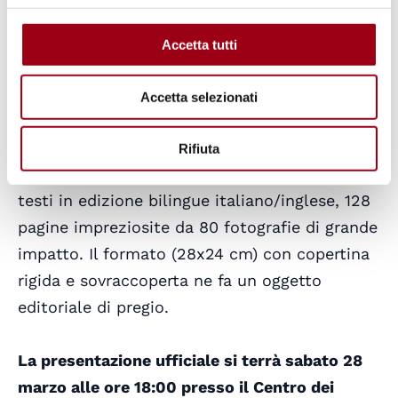
scrittore che firma la prefazione, "C'è
qualcosa nelle foto di Diana che suscita
Accetta tutti
nell'osservatore un forte impatto emozionale.
Qualcosa di assoluto, visto e percepito
Accetta selezionati
raramente, l'assoluto naturale."
Rifiuta
Il volume si articola in quattro capitoli con
testi in edizione bilingue italiano/inglese, 128
pagine impreziosite da 80 fotografie di grande
impatto. Il formato (28x24 cm) con copertina
rigida e sovraccoperta ne fa un oggetto
editoriale di pregio.
La presentazione ufficiale si terrà sabato 28
marzo alle ore 18:00 presso il Centro dei