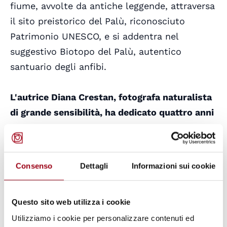
fiume, avvolte da antiche leggende, attraversa
il sito preistorico del Palù, riconosciuto
Patrimonio UNESCO, e si addentra nel
suggestivo Biotopo del Palù, autentico
santuario degli anfibi.
L'autrice Diana Crestan, fotografa naturalista
di grande sensibilità, ha dedicato quattro anni
di lavoro sul campo per catturare l'essenza
più intima e autentica di questi luoghi.
Le sue
immagini non si limitano a documentare le
Consenso
Dettagli
Informazioni sui cookie
acque cristalline del fiume, ma rendono
omaggio all'intero ecosistema: dalla rigogliosa
Questo sito web utilizza i cookie
vegetazione delle rive alla straordinaria
Utilizziamo i cookie per personalizzare contenuti ed
biodiversità che caratterizza quest'area.