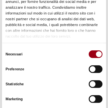
annunci, per fornire funzionalità dei social media e per
analizzare il nostro traffico. Condividiamo inoltre
Nato ai piedi delle montagne pordenonesi, il
informazioni sul modo in cui utilizzi il nostro sito con i
Livenza nel suo corso genera una ricchezza
nostri partner che si occupano di analisi dei dati web,
pubblicità e social media, i quali potrebbero combinarle
eccezionale di habitat naturali. La zona umida
con altre informazioni che hai fornito loro o che hanno
ospita una straordinaria varietà di specie
raccolto dal tuo utilizzo dei loro servizi.
arboree – salici, ontani, olmi e pioppi tremuli
– che costituiscono rifugio ideale per
Selezione
numerose specie animali, sia acquatiche che
Necessari
del
terrestri. Particolare attenzione merita il
consenso
Biotopo del Palù di Livenza, area protetta
Preferenze
istituita specificamente per salvaguardare gli
anfibi, che qui hanno trovato condizioni
Statistiche
ottimali per la riproduzione.
Marketing
Come sottolinea Michele Zanetti, naturalista e