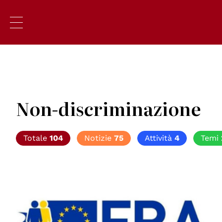
Non-discriminazione
Totale
104
Notizie
75
Attività
4
Temi