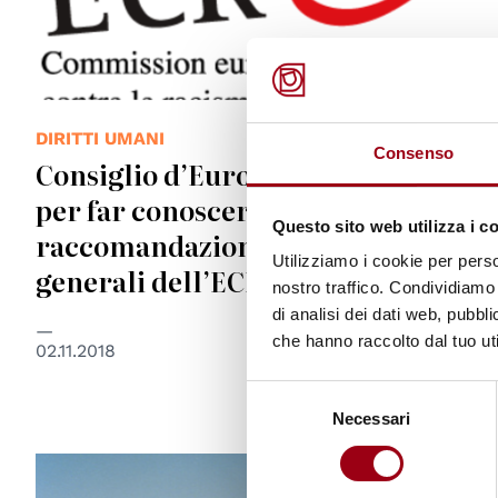
DIRITTI UMANI
Consenso
Consiglio d’Europa: un’iniziativa
per far conoscere a tutti le
Questo sito web utilizza i c
raccomandazioni politiche
Utilizziamo i cookie per perso
generali dell’ECRI
nostro traffico. Condividiamo 
di analisi dei dati web, pubbl
che hanno raccolto dal tuo uti
02.11.2018
Selezione
Necessari
del
consenso
© UN Photo