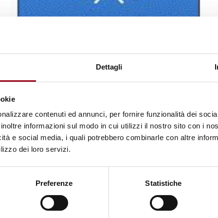
DIRITTI UMANI
Dettagli
Nazioni Unite: 96^ sessione del
Comitato per l'eliminazione della
ookie
discriminazione razziale (CERD),
nalizzare contenuti ed annunci, per fornire funzionalità dei socia
Ginevra, 6 – 30 agosto 2018
inoltre informazioni sul modo in cui utilizzi il nostro sito con i n
icità e social media, i quali potrebbero combinarle con altre inform
lizzo dei loro servizi.
04.08.2018
Preferenze
Statistiche
© Municipality of Potsdam