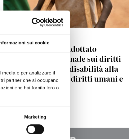
DIRITTI UMANI
Informazioni sui cookie
Unione Africana: adottato
Protocollo addizionale sui diritti
delle persone con disabilità alla
l media e per analizzare il
Carta Africana dei diritti umani e
ostri partner che si occupano
dei popoli
azioni che hai fornito loro o
16.02.2018
Marketing