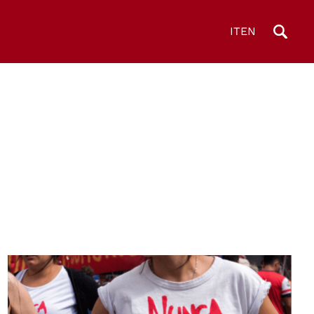
IT
EN
© ARCS Culture Solidali