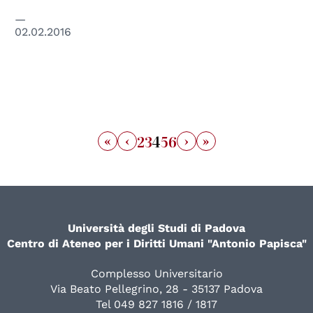
02.02.2016
«
‹
›
»
2
3
4
5
6
Università degli Studi di Padova
Centro di Ateneo per i Diritti Umani "Antonio Papisca"
Complesso Universitario
Via Beato Pellegrino, 28 - 35137 Padova
Tel 049 827 1816 / 1817