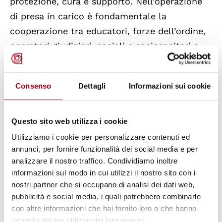
protezione, cura e supporto. Nell’operazione
di presa in carico è fondamentale la
cooperazione tra educatori, forze dell’ordine,
operatori giudiziari, sociali e sociosanitari e
attori del terzo settore, sia nel breve sia nel
lungo termine. Inoltre, gli interventi
Consenso
Dettagli
Informazioni sui cookie
emergenziali devono essere affiancati dallo
sviluppo di interventi più complessi da parte
dei sistemi locali.
Questo sito web utilizza i cookie
Utilizziamo i cookie per personalizzare contenuti ed
Azione 8 - prevenzione dell’abuso e
annunci, per fornire funzionalità dei social media e per
cura delle vittime
analizzare il nostro traffico. Condividiamo inoltre
informazioni sul modo in cui utilizzi il nostro sito con i
nostri partner che si occupano di analisi dei dati web,
L’ottava azione si prefigge l’obiettivo di
pubblicità e social media, i quali potrebbero combinarle
elaborare linee di orientamento per la
con altre informazioni che hai fornito loro o che hanno
diagnosi e la presa in carico dei minori vittime
raccolto dal tuo utilizzo dei loro servizi.