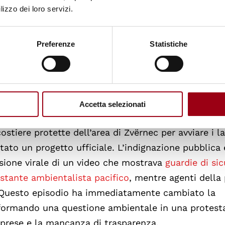
lizzo dei loro servizi.
Preferenze
Statistiche
Accetta selezionati
itico la scorsa settimana, quando macchinari indus
stiere protette dell’area di Zvërnec per avviare i la
to un progetto ufficiale. L’indignazione pubblica 
ione virale di un video che mostrava
guardie di si
stante ambientalista pacifico
, mentre agenti della 
. Questo episodio ha immediatamente cambiato la
sformando una questione ambientale in una protest
mprese e la mancanza di trasparenza.