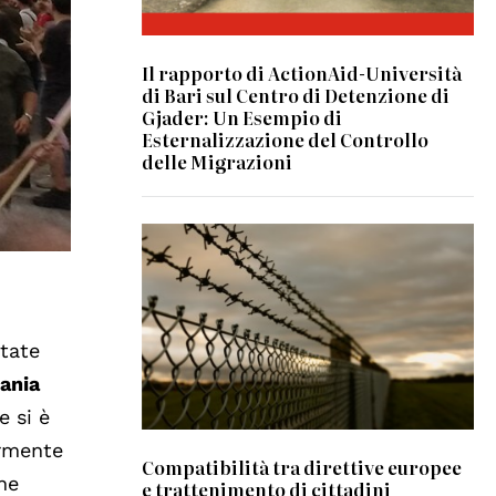
Il rapporto di ActionAid-Università
di Bari sul Centro di Detenzione di
Gjader: Un Esempio di
Esternalizzazione del Controllo
delle Migrazioni
© mb-photoarts on Freepik
state
bania
e si è
armente
Compatibilità tra direttive europee
One
e trattenimento di cittadini