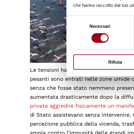
che hanno raccolto dal tuo uti
Selezione
Necessari
del
consenso
Rifiuta
Le tensioni hanno raggiunto un punto cr
pesanti sono entrati nelle zone umide co
senza che fosse stato nemmeno presenta
aumentata drasticamente dopo la diffus
private aggredire fisicamente un manife
di Stato assistevano senza intervenire
percezione pubblica della vicenda, tra
ampia contro l’impunità delle grandi i