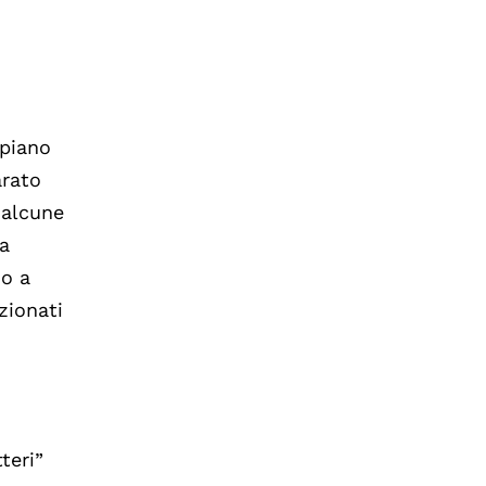
 piano
arato
 alcune
ha
do a
zionati
teri”