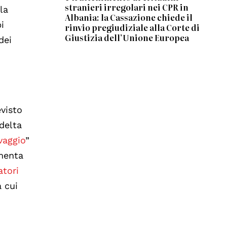
stranieri irregolari nei CPR in
la
Albania: la Cassazione chiede il
i
rinvio pregiudiziale alla Corte di
Giustizia dell’Unione Europea
dei
evisto
 delta
vaggio
”
imenta
atori
a cui