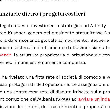
anziarie dietro i progetti costieri
legato questo investimento strategico ad Affinity
Jared Kushner, genero del presidente statunitense D
o a dare risonanza globale al movimento. Sebbene 
ionario sostenuto direttamente da Kushner sia stat
 Sazan
, la struttura proprietaria e istituzionale dietro
 Zvërnec rimane estremamente complessa.
l
ha rivelato una fitta rete di società di comodo e ve
eali protagonisti dell’operazione. Le assegnazioni d
in una controversa rete di dispute irrisolte sulla pr
nticorruzione dell’Albania (SPAK) ad
avviare un’ind
sizioni dei terreni, dei trasferimenti di proprietà e 