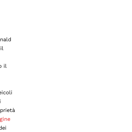
onald
il
o
 il
icoli
i
oprietà
agine
dei