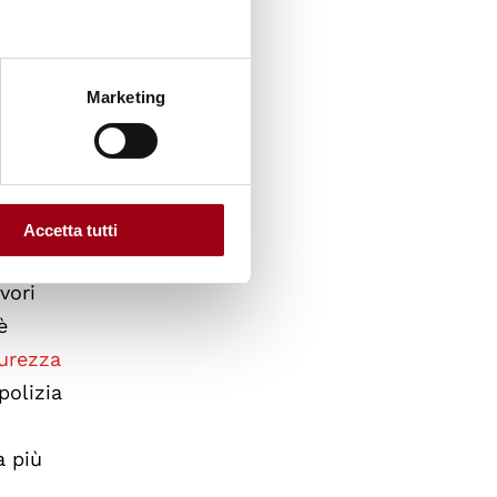
Marketing
Accetta tutti
triali
vori
è
curezza
polizia
a più