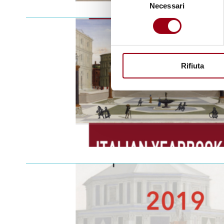
Necessari
del
consenso
Rifiuta