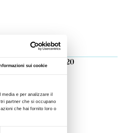
dei diritti umani 2020
Informazioni sui cookie
i umani
l media e per analizzare il
ostri partner che si occupano
azioni che hai fornito loro o