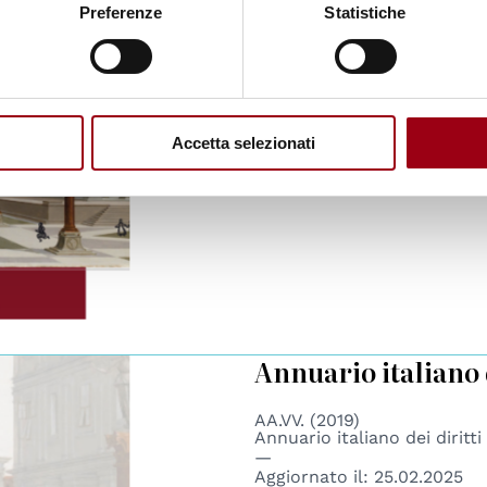
Preferenze
Statistiche
Italian Yearbook 
AA.VV. (2019)
Annuario italiano dei diritt
Accetta selezionati
Aggiornato il:
03.03.2021
Annuario italiano 
AA.VV. (2019)
Annuario italiano dei diritt
Aggiornato il:
25.02.2025