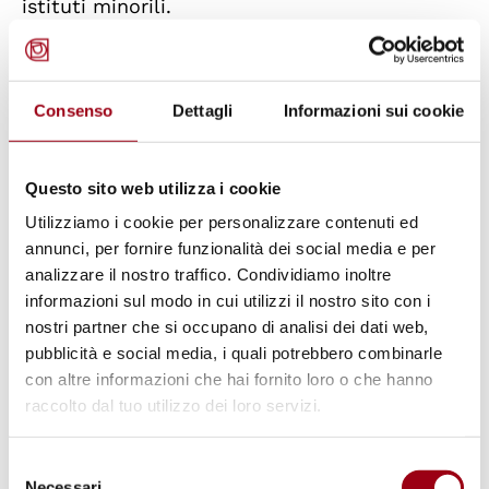
istituti minorili.
Proteste, autolesionismo e suicidi
Consenso
Dettagli
Informazioni sui cookie
Al 25 luglio 2025 i suicidi registrati negli
istituti penitenziari italiani dall’inizio
dell’anno erano 45: tra le persone decedute
Questo sito web utilizza i cookie
due erano donne e 22 straniere. Molti episodi
Utilizziamo i cookie per personalizzare contenuti ed
annunci, per fornire funzionalità dei social media e per
si sono verificati nelle fasi particolarmente
analizzare il nostro traffico. Condividiamo inoltre
delicate dell’ingresso in carcere o del fine
informazioni sul modo in cui utilizzi il nostro sito con i
pena.
nostri partner che si occupano di analisi dei dati web,
pubblicità e social media, i quali potrebbero combinarle
con altre informazioni che hai fornito loro o che hanno
Almeno cinque delle persone che si sono
raccolto dal tuo utilizzo dei loro servizi.
tolte la vita soffrivano di disturbi psichici, tre
avevano un passato di tossicodipendenza e
Selezione
dodici risultavano senza fissa dimora.
Necessari