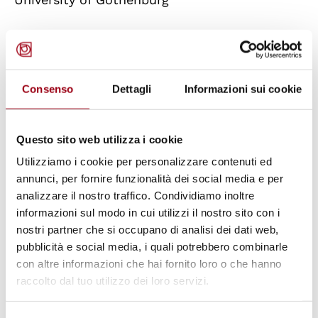
Bernadette Knauder, European Training Centre
for Human Rights and Democracy, University
of Graz
Consenso
Dettagli
Informazioni sui cookie
Corinne Lennox, Human Rights Consortium,
Questo sito web utilizza i cookie
University of London
Utilizziamo i cookie per personalizzare contenuti ed
annunci, per fornire funzionalità dei social media e per
Marco Mascia, Human Rights Centre,
analizzare il nostro traffico. Condividiamo inoltre
University of Padova
informazioni sul modo in cui utilizzi il nostro sito con i
nostri partner che si occupano di analisi dei dati web,
pubblicità e social media, i quali potrebbero combinarle
Gerd Oberleitner, UNESCO Chair in Human
con altre informazioni che hai fornito loro o che hanno
Rights and Human Security, University of Graz
raccolto dal tuo utilizzo dei loro servizi.