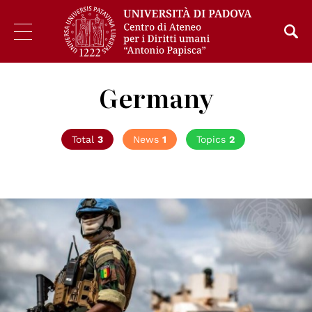
Germany
Total
3
News
1
Topics
2
© UN Photo/Harandane Dicko