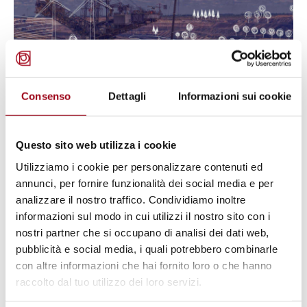
Consenso
Dettagli
Informazioni sui cookie
WORK
Questo sito web utilizza i cookie
Analyzing the Requirements of a
Utilizziamo i cookie per personalizzare contenuti ed
Sustainable, Worker-Involved Just
annunci, per fornire funzionalità dei social media e per
Transition
analizzare il nostro traffico. Condividiamo inoltre
informazioni sul modo in cui utilizzi il nostro sito con i
nostri partner che si occupano di analisi dei dati web,
08.10.2024
pubblicità e social media, i quali potrebbero combinarle
con altre informazioni che hai fornito loro o che hanno
raccolto dal tuo utilizzo dei loro servizi.