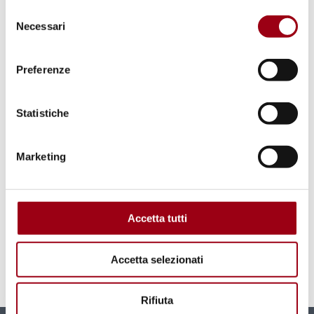
Selezione
Necessari
del
consenso
Preferenze
Statistiche
Marketing
REFUGEES
“Becoming Who You Are -
Studying Despite Displacement”
Accetta tutti
exhibition in Berlin
Accetta selezionati
01.10.2024
Rifiuta