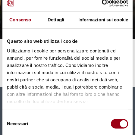
Consenso
Dettagli
Informazioni sui cookie
Questo sito web utilizza i cookie
RELIGIONS
Utilizziamo i cookie per personalizzare contenuti ed
Interreligious Dialogue
annunci, per fornire funzionalità dei social media e per
analizzare il nostro traffico. Condividiamo inoltre
informazioni sul modo in cui utilizzi il nostro sito con i
01.01.2024
nostri partner che si occupano di analisi dei dati web,
pubblicità e social media, i quali potrebbero combinarle
con altre informazioni che hai fornito loro o che hanno
raccolto dal tuo utilizzo dei loro servizi.
Newsletter
New contents and news directly in your mailbox
Selezione
monthly.
Necessari
del
consenso