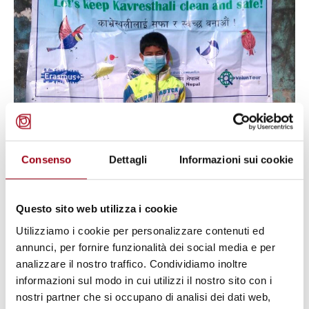
ENVIRONMENT
Photo Exhibition "VolunTour:
Consenso
Dettagli
Informazioni sui cookie
Better Environment – Better
Tomorrow", Centro di Ateneo per i
Questo sito web utilizza i cookie
Diritti Umani, 28 February - 16
Utilizziamo i cookie per personalizzare contenuti ed
March 2018
annunci, per fornire funzionalità dei social media e per
analizzare il nostro traffico. Condividiamo inoltre
informazioni sul modo in cui utilizzi il nostro sito con i
19.02.2018
nostri partner che si occupano di analisi dei dati web,