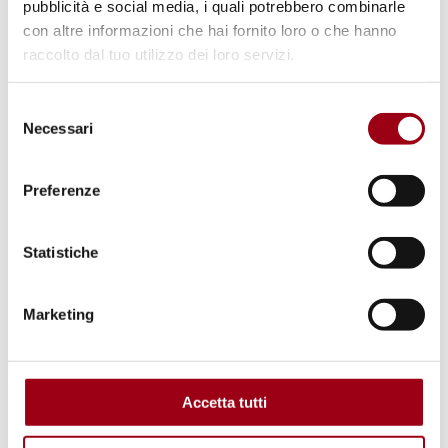
150 days in Nepal with the European Voluntary
pubblicità e social media, i quali potrebbero combinarle
Service (EVS)
con altre informazioni che hai fornito loro o che hanno
raccolto dal tuo utilizzo dei loro servizi.
© Camila Casal - Centro Diritti Umani
Selezione
Necessari
del
consenso
Preferenze
Statistiche
Marketing
MICROFINANCE
Winter School "Microfinance in
Accetta tutti
Action" in Nepal, 2017 (3rd Edition)