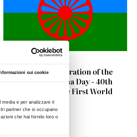
INTERNATIONAL DAYS
8 April 2011, Celebration of the
Informazioni sui cookie
International Roma Day - 40th
Anniversary of the First World
Romani Congress
l media e per analizzare il
ostri partner che si occupano
azioni che hai fornito loro o
04.04.2011