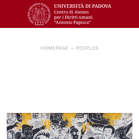
HOMEPAGE
PEOPLES
© NSN997 Newpolitan street artivism -
https://www.nsn997.it/