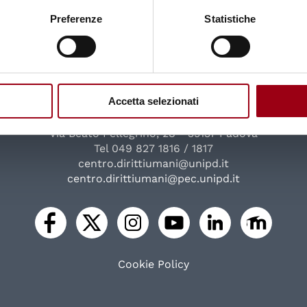
23.09.2025
Preferenze
Statistiche
Università degli Studi di Padova
Centro di Ateneo per i Diritti Umani "Antonio Papisca"
Accetta selezionati
Complesso Universitario
Via Beato Pellegrino, 28 - 35137 Padova
Tel 049 827 1816 / 1817
centro.dirittiumani@unipd.it
centro.dirittiumani@pec.unipd.it
Cookie Policy