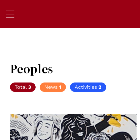
Peoples
Total
3
News
1
Activities
2
© NSN997 Newpolitan street artivism -
https://www.nsn997.it/