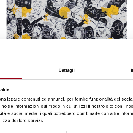
INTERNATIONAL CONFERENCE
International Conference "From
Dettagli
the Right to Self-determination to
the Right to Peace: Human and
ookie
Peoples’ Rights in the Collapsing
nalizzare contenuti ed annunci, per fornire funzionalità dei socia
Multilateral Order", University of
inoltre informazioni sul modo in cui utilizzi il nostro sito con i n
icità e social media, i quali potrebbero combinarle con altre inform
Padova, 10-11 November 2025
lizzo dei loro servizi.