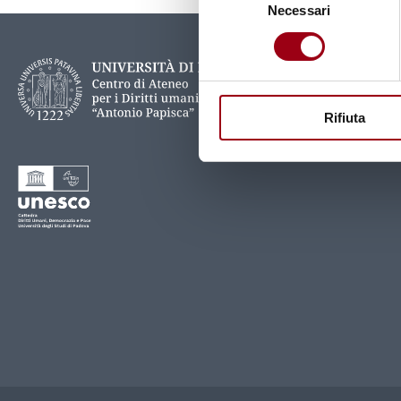
Necessari
del
consenso
Rifiuta