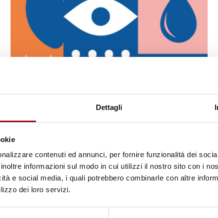
HUMAN RIGHTS
Dettagli
Human rights, PFAS and health: a
transdisciplinary issue. Thoughts,
ookie
University of Padova, 20 May 2022
nalizzare contenuti ed annunci, per fornire funzionalità dei socia
inoltre informazioni sul modo in cui utilizzi il nostro sito con i n
11.05.2022
icità e social media, i quali potrebbero combinarle con altre inform
lizzo dei loro servizi.