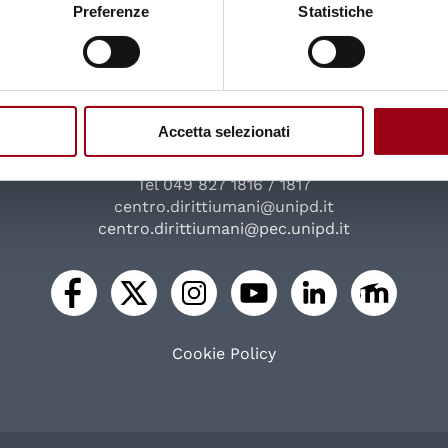
Preferenze
Statistiche
Università degli Studi di Padova
Centro di Ateneo per i Diritti Umani "Antonio Papisca"
Accetta selezionati
Complesso Universitario
Via Beato Pellegrino, 28 - 35137 Padova
Tel 049 827 1816 / 1817
centro.dirittiumani@unipd.it
centro.dirittiumani@pec.unipd.it
Cookie Policy