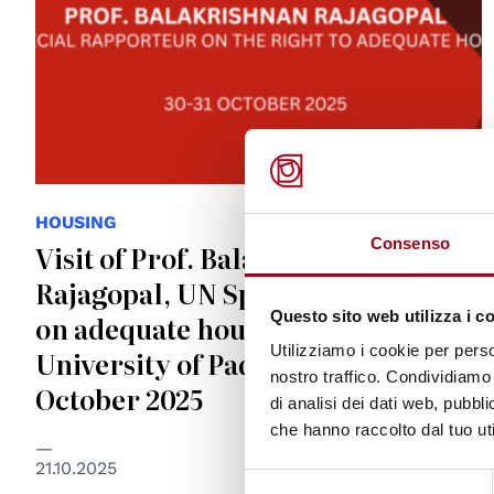
HOUSING
Consenso
Visit of Prof. Balakrishnan
Rajagopal, UN Special Rapporteur
Questo sito web utilizza i c
on adequate housing, to the
Utilizziamo i cookie per perso
University of Padova, 30-31
nostro traffico. Condividiamo 
October 2025
di analisi dei dati web, pubbl
che hanno raccolto dal tuo uti
21.10.2025
Selezione