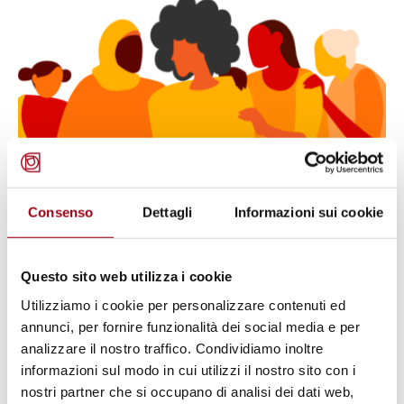
Consenso
Dettagli
Informazioni sui cookie
WOMEN
United Nations: International Day
for the Elimination of Violence
Questo sito web utilizza i cookie
Against Women, 25 November
Utilizziamo i cookie per personalizzare contenuti ed
annunci, per fornire funzionalità dei social media e per
analizzare il nostro traffico. Condividiamo inoltre
24.11.2025
informazioni sul modo in cui utilizzi il nostro sito con i
nostri partner che si occupano di analisi dei dati web,