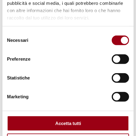
pubblicità e social media, i quali potrebbero combinarle
© UN Women/Ryan Brown
con altre informazioni che hai fornito loro o che hanno
raccolto dal tuo utilizzo dei loro servizi.
Selezione
Necessari
del
consenso
Preferenze
Statistiche
PEOPLE WITH DISABILITY
Marketing
Thirty Years of the Beijing
Declaration and Platform for
Action: Current Status of Gender
Accetta tutti
Equality and Proposals for the