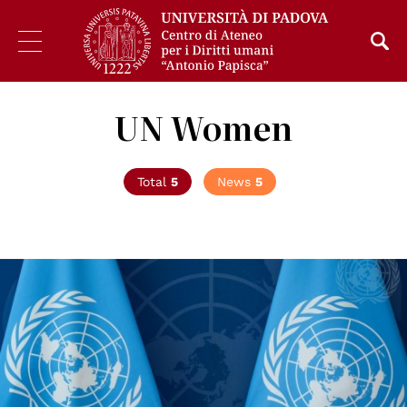
UN Women
Total
5
News
5
© UN photos