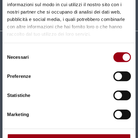
ISCRIVITI
informazioni sul modo in cui utilizzi il nostro sito con i
nostri partner che si occupano di analisi dei dati web,
pubblicità e social media, i quali potrebbero combinarle
con altre informazioni che hai fornito loro o che hanno
raccolto dal tuo utilizzo dei loro servizi.
Università degli Studi di Padova
Selezione
Centro di Ateneo per i Diritti Umani "Antonio
Necessari
del
Papisca"
consenso
Complesso Universitario
Preferenze
Via Beato Pellegrino, 28 - 35137 Padova
Tel 049 827 1816 / 1817
centro.dirittiumani@unipd.it
Statistiche
centro.dirittiumani@pec.unipd.it
Marketing