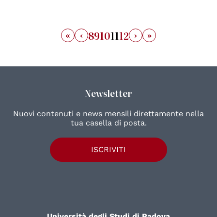
«
‹
›
»
8
9
10
11
12
Newsletter
Nuovi contenuti e news mensili direttamente nella
tua casella di posta.
ISCRIVITI
Università degli Studi di Padova