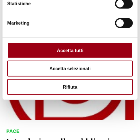
Statistiche
ampio
Marketing
01.06.2000
Accetta tutti
Accetta selezionati
Rifiuta
PACE