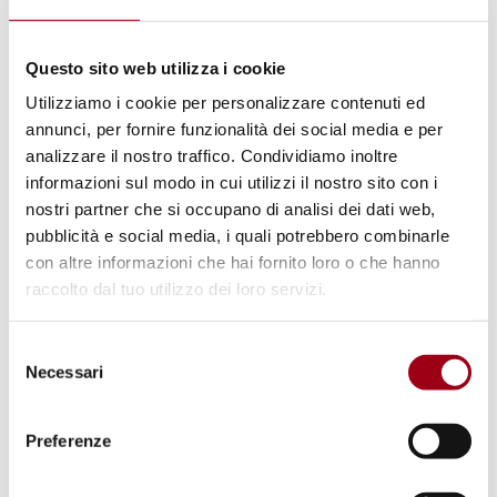
In tema di “ingerenza umanitaria”
Questo sito web utilizza i cookie
01.06.2000
Utilizziamo i cookie per personalizzare contenuti ed
annunci, per fornire funzionalità dei social media e per
analizzare il nostro traffico. Condividiamo inoltre
informazioni sul modo in cui utilizzi il nostro sito con i
nostri partner che si occupano di analisi dei dati web,
pubblicità e social media, i quali potrebbero combinarle
con altre informazioni che hai fornito loro o che hanno
raccolto dal tuo utilizzo dei loro servizi.
Selezione
Necessari
del
consenso
Preferenze
NAZIONI UNITE / ONU
Riattivare l’ONU: il progetto più