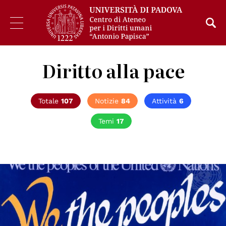
Diritto alla pace
Totale
107
Notizie
84
Attività
6
Temi
17
© UN Photo/Milton Grant