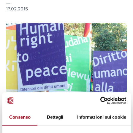
17.02.2015
NAZIONI UNITE / ONU
Il rispetto della legalità
Consenso
Dettagli
Informazioni sui cookie
internazionale e la rinnovata