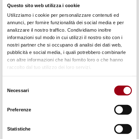
centralità delle Nazioni Unite:
Questo sito web utilizza i cookie
l’unica alternativa alle guerre
Utilizziamo i cookie per personalizzare contenuti ed
annunci, per fornire funzionalità dei social media e per
analizzare il nostro traffico. Condividiamo inoltre
10.02.2015
informazioni sul modo in cui utilizzi il nostro sito con i
nostri partner che si occupano di analisi dei dati web,
pubblicità e social media, i quali potrebbero combinarle
© Centro Diritti Umani - UNIPD
con altre informazioni che hai fornito loro o che hanno
raccolto dal tuo utilizzo dei loro servizi.
Selezione
Necessari
del
consenso
Preferenze
Statistiche
DIRITTI UMANI