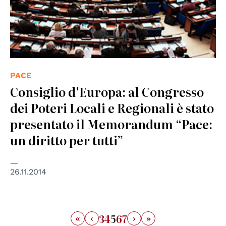
PACE
Consiglio d'Europa: al Congresso
dei Poteri Locali e Regionali è stato
presentato il Memorandum “Pace:
un diritto per tutti”
26.11.2014
«
‹
›
»
3
4
5
6
7