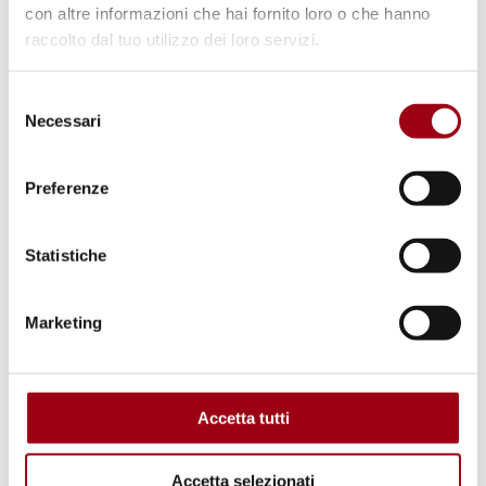
Formazione "Alfabetizzazione
con altre informazioni che hai fornito loro o che hanno
digitale a scuola: Promuovere la
raccolto dal tuo utilizzo dei loro servizi.
passione per la verità e
Selezione
l’inclusione"
Necessari
del
consenso
26.03.2022
Preferenze
Statistiche
Marketing
Accetta tutti
Accetta selezionati