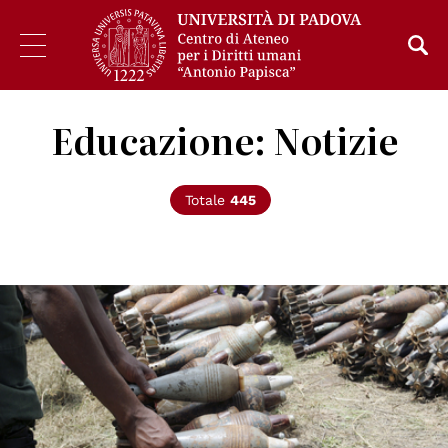
Educazione: Notizie
Totale
445
© UN Photo