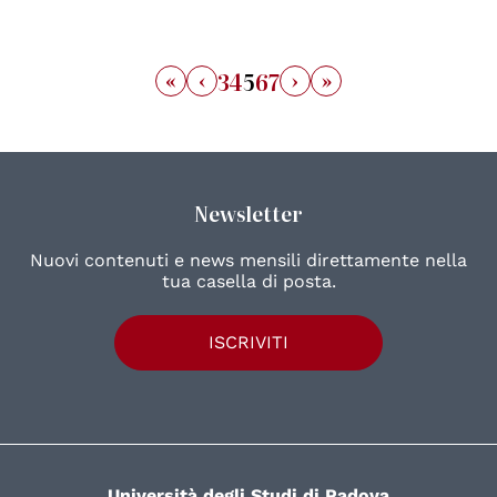
«
‹
›
»
3
4
5
6
7
Newsletter
Nuovi contenuti e news mensili direttamente nella
tua casella di posta.
ISCRIVITI
Università degli Studi di Padova