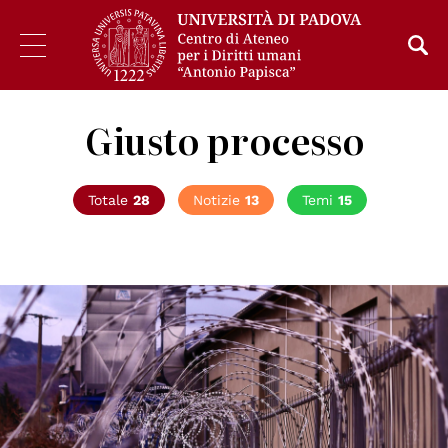
Giusto processo
Totale
28
Notizie
13
Temi
15