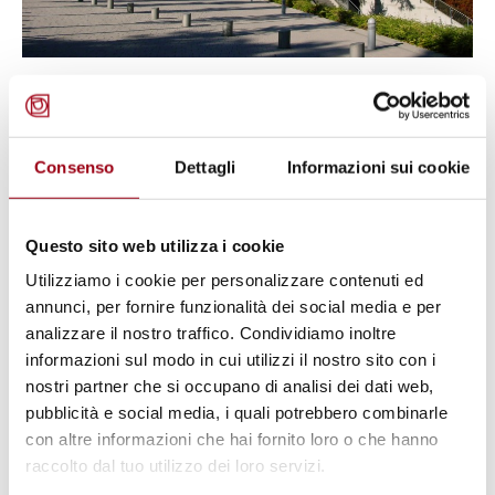
ITALIA
Corte di Strasburgo: Italia
condannata per trattamenti
Consenso
Dettagli
Informazioni sui cookie
disumani e degradanti e per la
violazione del diritto al rispetto
Questo sito web utilizza i cookie
della vita privata e familiare
Utilizziamo i cookie per personalizzare contenuti ed
annunci, per fornire funzionalità dei social media e per
analizzare il nostro traffico. Condividiamo inoltre
27.01.2014
informazioni sul modo in cui utilizzi il nostro sito con i
nostri partner che si occupano di analisi dei dati web,
© CoE
pubblicità e social media, i quali potrebbero combinarle
con altre informazioni che hai fornito loro o che hanno
raccolto dal tuo utilizzo dei loro servizi.