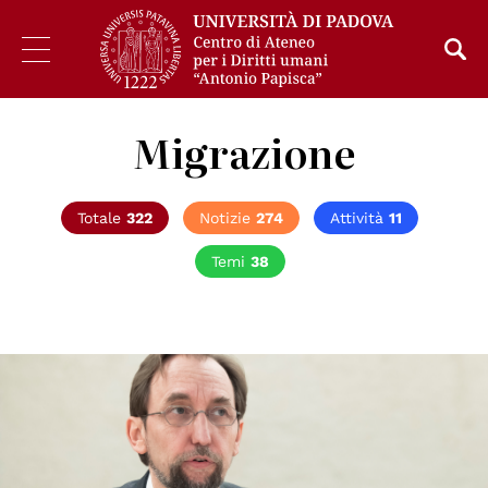
Migrazione
Totale
322
Notizie
274
Attività
11
Temi
38