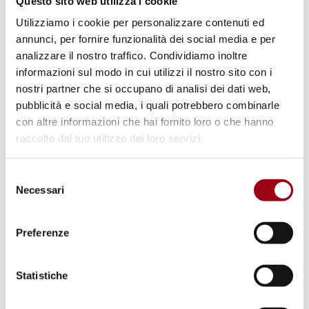
Questo sito web utilizza i cookie
Utilizziamo i cookie per personalizzare contenuti ed
23.08.2017
annunci, per fornire funzionalità dei social media e per
analizzare il nostro traffico. Condividiamo inoltre
informazioni sul modo in cui utilizzi il nostro sito con i
© IOM
nostri partner che si occupano di analisi dei dati web,
pubblicità e social media, i quali potrebbero combinarle
con altre informazioni che hai fornito loro o che hanno
raccolto dal tuo utilizzo dei loro servizi.
Selezione
Necessari
del
consenso
Preferenze
CONSIGLIO D'EUROPA
Statistiche
IOM/EUR-OPA: un nuovo studio
afferma come i migranti possono