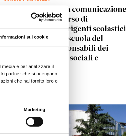
Avvio del corso “La comunicazione
scuola-servizi - Corso di
formazione per dirigenti scolastici
e insegnanti della scuola del
Informazioni sui cookie
primo ciclo e responsabili dei
servizi territoriali sociali e
sociosanitari"
l media e per analizzare il
ostri partner che si occupano
azioni che hai fornito loro o
08.04.2010
© Consiglio d'Europa
Marketing