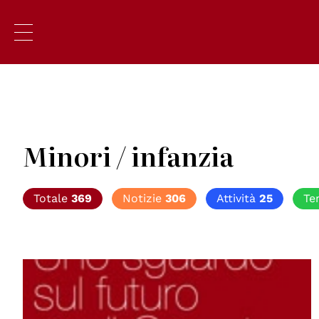
Minori / infanzia
Totale
369
Notizie
306
Attività
25
Te