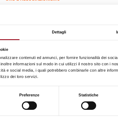
Tecnologie per la pace: i bambini
soldato - 7 maggio, Università di
Milano
Dettagli
19.04.2010
ookie
nalizzare contenuti ed annunci, per fornire funzionalità dei socia
inoltre informazioni sul modo in cui utilizzi il nostro sito con i n
icità e social media, i quali potrebbero combinarle con altre inform
lizzo dei loro servizi.
© UN Photo
Preferenze
Statistiche