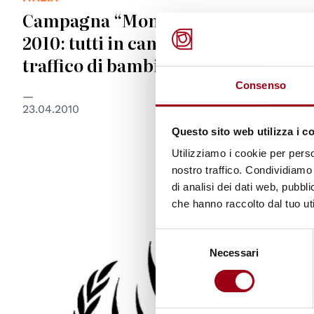
Campagna “Mondiali Sudafrica
2010: tutti in campo contro il
traffico di bambini”
Consenso
23.04.2010
Questo sito web utilizza i c
Utilizziamo i cookie per perso
nostro traffico. Condividiamo 
di analisi dei dati web, pubbl
che hanno raccolto dal tuo uti
Selezione
© UN - United Nations
Necessari
del
consenso