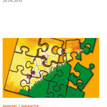
25.04.2010
© UPTM
MINORI / INFANZIA