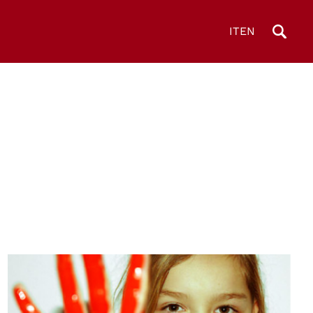
IT
EN
© Red Hand Day