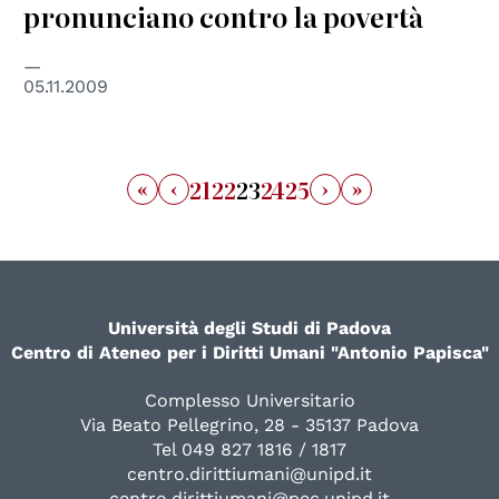
pronunciano contro la povertà
05.11.2009
«
‹
›
»
21
22
23
24
25
Università degli Studi di Padova
Centro di Ateneo per i Diritti Umani "Antonio Papisca"
Complesso Universitario
Via Beato Pellegrino, 28 - 35137 Padova
Tel 049 827 1816 / 1817
centro.dirittiumani@unipd.it
centro.dirittiumani@pec.unipd.it