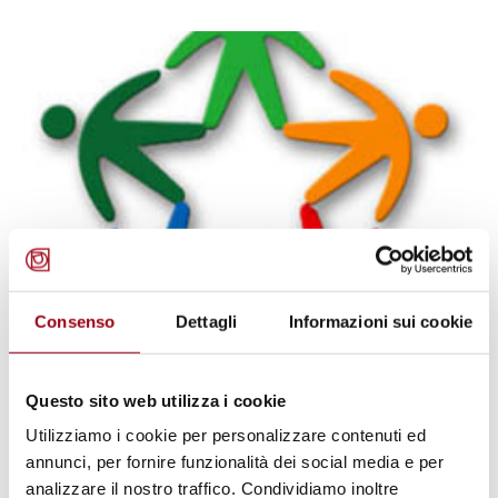
Consenso
Dettagli
Informazioni sui cookie
DIRITTI UMANI
Servizio civile nazionale:
Questo sito web utilizza i cookie
pubblicato il bando 2011 per 20.123
Utilizziamo i cookie per personalizzare contenuti ed
volontari. Scadenza domande: 21
annunci, per fornire funzionalità dei social media e per
ottobre 2011
analizzare il nostro traffico. Condividiamo inoltre