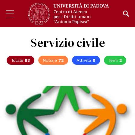
Servizio civile
Totale
83
Notizie
72
Attività
9
Temi
2