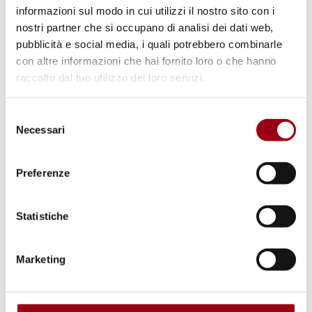
informazioni sul modo in cui utilizzi il nostro sito con i
nostri partner che si occupano di analisi dei dati web,
22.09.2011
pubblicità e social media, i quali potrebbero combinarle
con altre informazioni che hai fornito loro o che hanno
raccolto dal tuo utilizzo dei loro servizi.
Selezione
Necessari
del
consenso
Preferenze
Statistiche
Marketing
NONVIOLENZA
Servizio civile nazionale: Bando