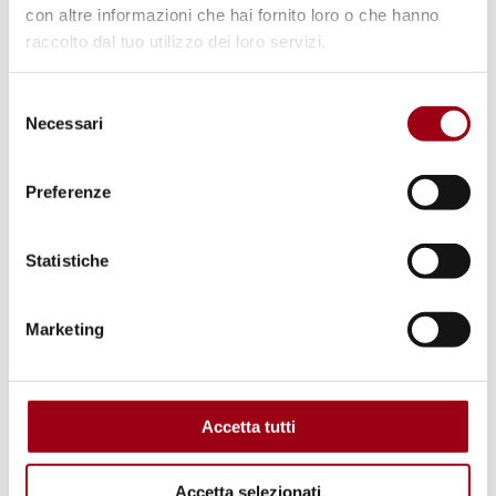
con altre informazioni che hai fornito loro o che hanno
raccolto dal tuo utilizzo dei loro servizi.
Selezione
Necessari
del
consenso
Preferenze
Statistiche
AMBIENTE
Marketing
Mostra fotografica "VolunTour:
Better Environment – Better
Tomorrow: 150 giorni in Nepal con
Accetta tutti
il Servizio Volontario Europeo",
Accetta selezionati