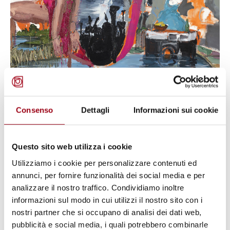
DONNE PACE SICUREZZA
Donne Peacebuilders, Roma, 29-30
Consenso
Dettagli
Informazioni sui cookie
settembre 2020
Questo sito web utilizza i cookie
La sfida della prevenzione dei conflitti e della
costruzione di una pace duratura e sostenibile
Utilizziamo i cookie per personalizzare contenuti ed
annunci, per fornire funzionalità dei social media e per
26.09.2020
analizzare il nostro traffico. Condividiamo inoltre
Roma, Casa Internazionale delle Donne, 29-30
informazioni sul modo in cui utilizzi il nostro sito con i
settembre 2020
nostri partner che si occupano di analisi dei dati web,
pubblicità e social media, i quali potrebbero combinarle