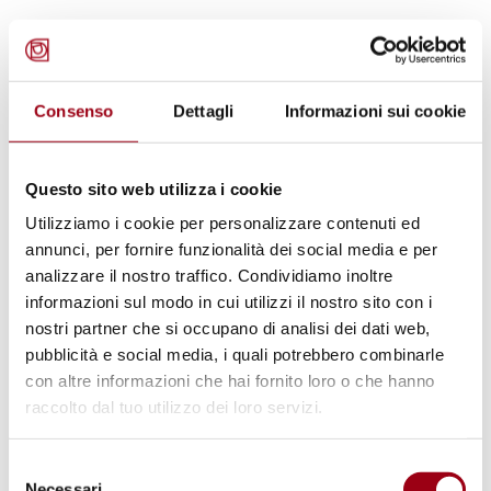
Articolo 6.
Consenso
Dettagli
Informazioni sui cookie
Il Tribunale istituito in base all'Accordo
menzionato nel precedente articolo 1 per il
giudizio e la punizione dei grandi criminali di
Questo sito web utilizza i cookie
guerra dei paesi europei dell'Asse sarà
Utilizziamo i cookie per personalizzare contenuti ed
annunci, per fornire funzionalità dei social media e per
competente a giudicare e punire tutti coloro
analizzare il nostro traffico. Condividiamo inoltre
che, agendo per conto dei Paesi Europei
informazioni sul modo in cui utilizzi il nostro sito con i
dell'Asse, avranno commesso sia
nostri partner che si occupano di analisi dei dati web,
individualmente, sia quali membri di una
pubblicità e social media, i quali potrebbero combinarle
con altre informazioni che hai fornito loro o che hanno
organizzazione, uno dei delitti seguenti.
raccolto dal tuo utilizzo dei loro servizi.
Gli atti sotto menzionati, o uno qualunque di
Selezione
essi, costituiscono crimini sottoposti alla
Necessari