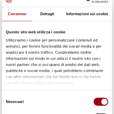
International volunteering in
Consenso
Dettagli
Informazioni sui cookie
Colombia: promoting human
rights and peace in the Pacific
region of Nariño
Questo sito web utilizza i cookie
Utilizziamo i cookie per personalizzare contenuti ed
annunci, per fornire funzionalità dei social media e per
18.03.2026
analizzare il nostro traffico. Condividiamo inoltre
informazioni sul modo in cui utilizzi il nostro sito con i
© Matwana for Human Rights
nostri partner che si occupano di analisi dei dati web,
pubblicità e social media, i quali potrebbero combinarle
con altre informazioni che hai fornito loro o che hanno
raccolto dal tuo utilizzo dei loro servizi.
Selezione
Necessari
del
consenso