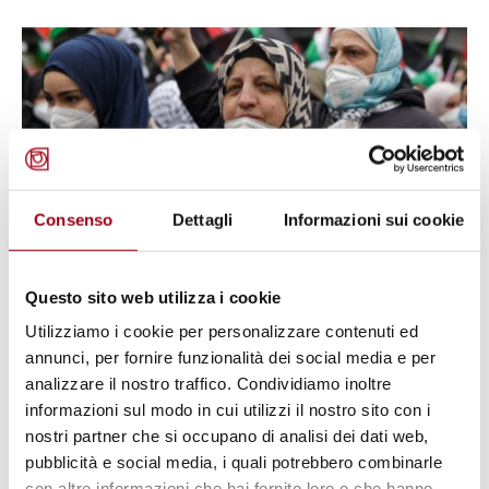
Consenso
Dettagli
Informazioni sui cookie
Questo sito web utilizza i cookie
Utilizziamo i cookie per personalizzare contenuti ed
ARAB LEAGUE
annunci, per fornire funzionalità dei social media e per
Arab League Summits dealing with
analizzare il nostro traffico. Condividiamo inoltre
human rights
informazioni sul modo in cui utilizzi il nostro sito con i
nostri partner che si occupano di analisi dei dati web,
pubblicità e social media, i quali potrebbero combinarle
01.01.2024
con altre informazioni che hai fornito loro o che hanno