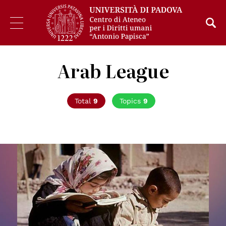
Arab League
Total
9
Topics
9
© UNESCO