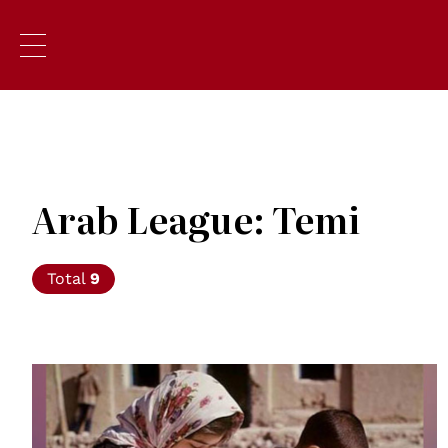
Arab League: Temi
Total
9
© UNESCO