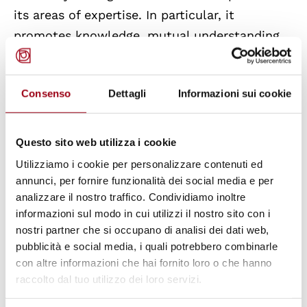
its areas of expertise. In particular, it
promotes knowledge, mutual understanding,
and freedom of dissemination and exchange
of ideas, with the aim of actively contributing
Consenso
Dettagli
Informazioni sui cookie
towards the achievement of the
Sustainable
Development Goals of the 2030 Agenda.
Questo sito web utilizza i cookie
On Monday, November 17, 2025
, the entire
Utilizziamo i cookie per personalizzare contenuti ed
community is invited to participate to
annunci, per fornire funzionalità dei social media e per
analizzare il nostro traffico. Condividiamo inoltre
the
UNESCO Day
in a meeting in the Sala
informazioni sul modo in cui utilizzi il nostro sito con i
Comunale dell’ex Foro Boario in Prato della
nostri partner che si occupano di analisi dei dati web,
Valle 70/A, where numerous figures active in
pubblicità e social media, i quali potrebbero combinarle
Padua linked to UNESCO will speak. Among
con altre informazioni che hai fornito loro o che hanno
raccolto dal tuo utilizzo dei loro servizi.
these, Professor
Marco Mascia
, President of
the "Antonio Papisca" Human Rights Center