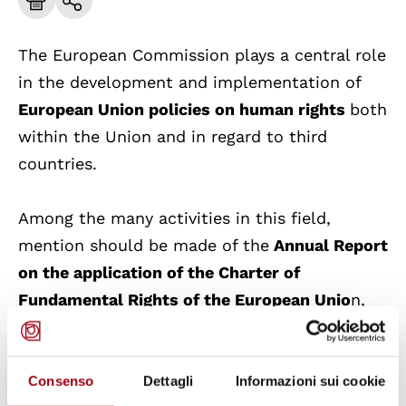
The European Commission plays a central role
in the development and implementation of
European Union policies on human rights
both
within the Union and in regard to third
countries.
Among the many activities in this field,
mention should be made of the
Annual Report
on the application of the Charter of
Fundamental Rights of the European Unio
n,
which from 2021 gathers the main
developments in the Member States in
relation to four areas: the judicial system, the
Consenso
Dettagli
Informazioni sui cookie