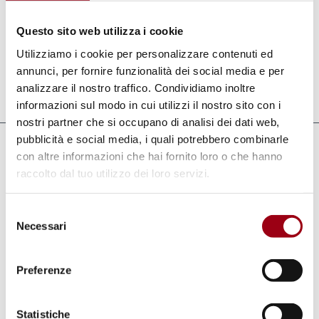
anti-corruption framework, media pluralism
and other institutional issues related to the
Questo sito web utilizza i cookie
power balance system.
Utilizziamo i cookie per personalizzare contenuti ed
annunci, per fornire funzionalità dei social media e per
analizzare il nostro traffico. Condividiamo inoltre
Last update:
01.01.2024
informazioni sul modo in cui utilizzi il nostro sito con i
nostri partner che si occupano di analisi dei dati web,
pubblicità e social media, i quali potrebbero combinarle
Links
con altre informazioni che hai fornito loro o che hanno
raccolto dal tuo utilizzo dei loro servizi.
European Commission
Selezione
Necessari
del
Read also
consenso
Preferenze
The European Commission's Rule of Law report
2025: the country chapter on Italy
Statistiche