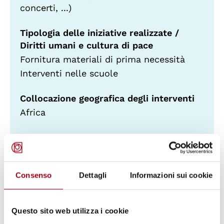
concerti, ...)
Tipologia delle iniziative realizzate /
Diritti umani e cultura di pace
Fornitura materiali di prima necessità
Interventi nelle scuole
Collocazione geografica degli interventi
Africa
Paesi di intervento
Malawi
Consenso
Dettagli
Informazioni sui cookie
Opportunità
Diamo l'opportunità di partecipare alle
Questo sito web utilizza i cookie
attività di raccolta fondi in Italia come