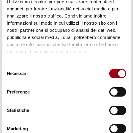
Utilizziamo i cookie per personalizzare contenuti ed
parte attiva durante le manifestazioni.
annunci, per fornire funzionalità dei social media e per
Partecipazione alle missioni di
analizzare il nostro traffico. Condividiamo inoltre
volontariato internazionale previa
informazioni sul modo in cui utilizzi il nostro sito con i
intervista e presa visione del CV
nostri partner che si occupano di analisi dei dati web,
pubblicità e social media, i quali potrebbero combinarle
Posizioni e/o opportunità aperte
con altre informazioni che hai fornito loro o che hanno
raccolto dal tuo utilizzo dei loro servizi.
Volontariato all'estero
Volontariato in Italia
Selezione
Necessari
del
Progetti, eventi e iniziative di rilievo
consenso
Preferenze
Conquista del Catsello, evento sportivo e
culturale di raccolta fondi che si svolge
nel comune di Feltre (BL) ogni estate,
Statistiche
Memorial Mario Pavan, evento sportivo e
Marketing
culturale di raccolta fondi nel comune di