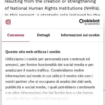
resulting from the creation or strengthening
of National Human Rights Institutions (NHRIs).
In this respect, a strategic role isplayed by the
Office of the High Commissioner for Human
Rights,which works in the field, in
Consenso
Dettagli
Informazioni sui cookie
cooperation with independent national actors
(institutions and civil society), through
technical cooperation programmes and public
Questo sito web utilizza i cookie
awareness and educational campaigns, aiming
Utilizziamo i cookie per personalizzare contenuti ed
at spreading a universal human rights culture.
annunci, per fornire funzionalità dei social media e per
analizzare il nostro traffico. Condividiamo inoltre
informazioni sul modo in cui utilizzi il nostro sito con i
Aggiornato il:
07.10.2010
nostri partner che si occupano di analisi dei dati web,
pubblicità e social media, i quali potrebbero combinarle
con altre informazioni che hai fornito loro o che hanno
raccolto dal tuo utilizzo dei loro servizi.
Documenti