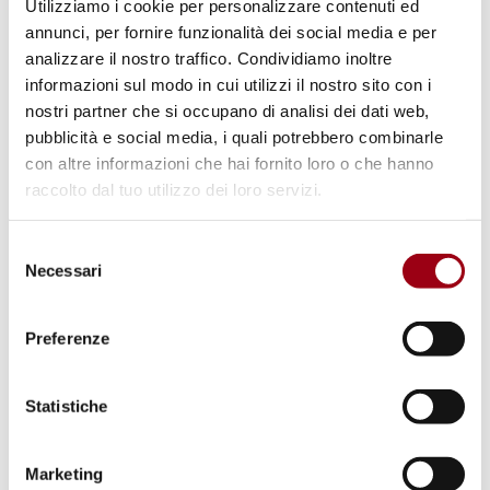
Utilizziamo i cookie per personalizzare contenuti ed
annunci, per fornire funzionalità dei social media e per
analizzare il nostro traffico. Condividiamo inoltre
Parole chiave
informazioni sul modo in cui utilizzi il nostro sito con i
nostri partner che si occupano di analisi dei dati web,
infrastruttura diritti umani
ECOSOC
pubblicità e social media, i quali potrebbero combinarle
con altre informazioni che hai fornito loro o che hanno
riforma Nazioni Unite
tutela
raccolto dal tuo utilizzo dei loro servizi.
istituzioni nazionali per i diritti umani
Selezione
Necessari
del
consenso
Preferenze
Statistiche
Marketing