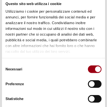
Questo sito web utilizza i cookie
Rapporto aggiornato dell'ONU sulle
Utilizziamo i cookie per personalizzare contenuti ed
diverse forme di assistenza al regime
annunci, per fornire funzionalità dei social media e per
coloniale e razzista del Sud Africa
analizzare il nostro traffico. Condividiamo inoltre
(Documentazione - 1988)
(pdf, 335.36 KB)
informazioni sul modo in cui utilizzi il nostro sito con i
nostri partner che si occupano di analisi dei dati web,
pubblicità e social media, i quali potrebbero combinarle
Parole chiave
con altre informazioni che hai fornito loro o che hanno
raccolto dal tuo utilizzo dei loro servizi.
razzismo
minoranze nazionali
Selezione
Necessari
del
Sudafrica
consenso
Preferenze
Statistiche