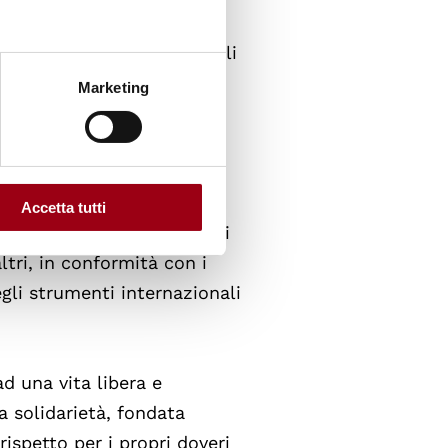
zionali degli Stati arabi,
volontà dell'individuo negli
are la propria vita in
Marketing
la fierezza della propria
la propria terra, alla
Accetta tutti
ogni persona una cultura di
ltri, in conformità con i
egli strumenti internazionali
ad una vita libera e
a solidarietà, fondata
 rispetto per i propri doveri