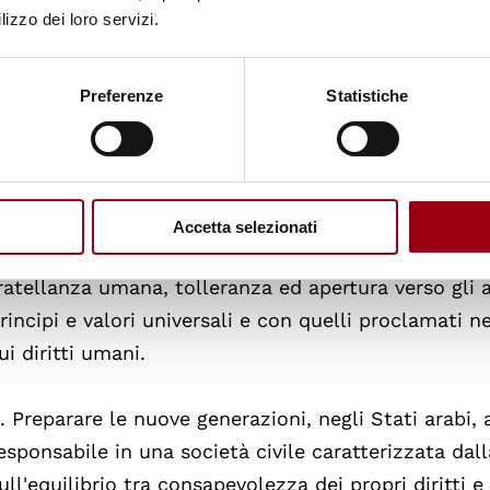
lizzo dei loro servizi.
. Collocare i diritti umani al centro degli impegni na
uali elevati e fondamentali ideali che informano la 
tati arabi e che lo mettono in condizione di miglior
Preferenze
Statistiche
onformità con nobili valori umani.
. Insegnare ad ogni persona umana negli Stati arabi 
dentità, la lealtà al proprio paese, l'attaccamento al
Accetta selezionati
ropria storia e al comune interesse, instillando in 
ratellanza umana, tolleranza ed apertura verso gli a
rincipi e valori universali e con quelli proclamati n
ui diritti umani.
. Preparare le nuove generazioni, negli Stati arabi, 
esponsabile in una società civile caratterizzata dall
ull'equilibrio tra consapevolezza dei propri diritti e