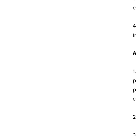
e
4
i
A
1
p
p
c
2
3