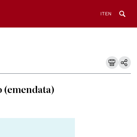
IT
EN
mo (emendata)