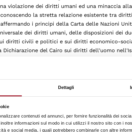
na violazione dei diritti umani ed una minaccia all
iconoscendo la stretta relazione esistente tra diri
iaffermando i principi della Carta delle Nazioni Uni
niversale dei diritti umani, delle disposizioni dei d
ui diritti civili e politici e sui diritti economico-so
a Dichiarazione del Cairo sui diritti dell'uomo nell'I
li Stati Parti della Carta hanno concordato quanto
rticolo 1.
Dettagli
a presente Carta, nel rispetto dell'identità nazional
ookie
entimento di appartenere ad una comune civiltà, si 
nalizzare contenuti ed annunci, per fornire funzionalità dei socia
eguenti finalità:
inoltre informazioni sul modo in cui utilizzi il nostro sito con i n
icità e social media, i quali potrebbero combinarle con altre inform