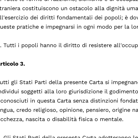
traniera costituiscono un ostacolo alla dignità u
ll'esercizio dei diritti fondamentali dei popoli; è 
ueste pratiche e impegnarsi in ogni modo per la lo
. Tutti i popoli hanno il diritto di resistere all'occu
rticolo 3.
utti gli Stati Parti della presente Carta si impegnano
ndividui soggetti alla loro giurisdizione il godimento d
iconosciuti in questa Carta senza distinzioni fondat
ingua, credo religioso, opinione, pensiero, origine n
icchezza, nascita o disabilità fisica o mentale.
. Gli Stati Parti della presenta Carta adotteranno l