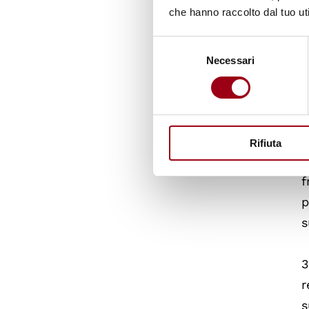
che hanno raccolto dal tuo uti
1
q
Selezione
S
Necessari
del
c
consenso
2
i
Rifiuta
p
f
p
s
3
r
s