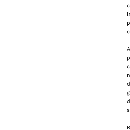
c
l
p
c
A
p
c
n
d
g
d
s
R