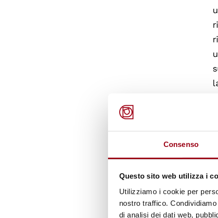
u
r
r
u
s
l
G
A
Consenso
L
Questo sito web utilizza i c
s
Utilizziamo i cookie per perso
s
nostro traffico. Condividiamo 
di analisi dei dati web, pubbl