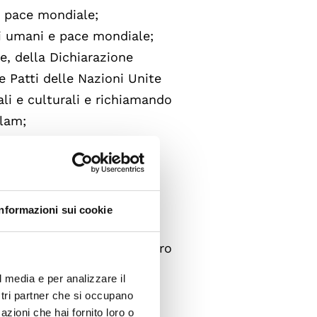
a pace mondiale;
tti umani e pace mondiale;
te, della Dichiarazione
ue Patti delle Nazioni Unite
ciali e culturali e richiamando
slam;
 segue:
Informazioni sui cookie
e degli Stati arabi e del loro
propone di realizzare le
l media e per analizzare il
ostri partner che si occupano
azioni che hai fornito loro o