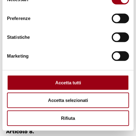
del
Generale su proposta del Consiglio di
consenso
Sicurezza.
Preferenze
Capitolo III - Organi
Statistiche
Articolo 7.
Marketing
Sono istituiti quali organi principali delle
Nazioni Unite: un’Assemblea Generale, un
Accetta tutti
Consiglio di Sicurezza, un Consiglio
Economico e Sociale, un Consiglio di
Accetta selezionati
Amministrazione Fiduciaria, una Corte
Internazionale di Giustizia, ed un Segretariato.
Rifiuta
Articolo 8.