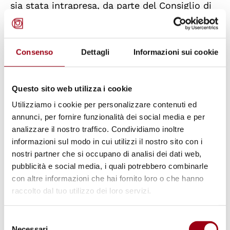
sia stata intrapresa, da parte del Consiglio di
Sicurezza, un’azione preventiva o coercitiva
può essere sospeso dall’esercizio dei diritti e
dei privilegi di Membro da parte
Consenso
Dettagli
Informazioni sui cookie
dell’Assemblea Generale su proposta del
Consiglio di Sicurezza. L’esercizio di questi
Questo sito web utilizza i cookie
diritti e privilegi può essere ripristinato dal
Utilizziamo i cookie per personalizzare contenuti ed
Consiglio di Sicurezza.
annunci, per fornire funzionalità dei social media e per
analizzare il nostro traffico. Condividiamo inoltre
informazioni sul modo in cui utilizzi il nostro sito con i
Articolo 6.
nostri partner che si occupano di analisi dei dati web,
pubblicità e social media, i quali potrebbero combinarle
Un Membro delle Nazioni Unite che abbia
con altre informazioni che hai fornito loro o che hanno
persistentemente violato i princìpi enunciati
raccolto dal tuo utilizzo dei loro servizi.
nel presente Statuto può essere espulso dalla
Selezione
Organizzazione da parte dell’Assemblea
Necessari