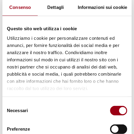
Consenso
Dettagli
Informazioni sui cookie
6 e 7.
Articolo 9.
Questo sito web utilizza i cookie
Il Segretario generale dell’Organizzazione
Utilizziamo i cookie per personalizzare contenuti ed
delle Nazioni Unite sarà il depositario del
annunci, per fornire funzionalità dei social media e per
analizzare il nostro traffico. Condividiamo inoltre
presente Protocollo.
informazioni sul modo in cui utilizzi il nostro sito con i
nostri partner che si occupano di analisi dei dati web,
Articolo 10.
pubblicità e social media, i quali potrebbero combinarle
Il presente Protocollo sarà aperto alla firma
con altre informazioni che hai fornito loro o che hanno
raccolto dal tuo utilizzo dei loro servizi.
dagli Stati firmatari e delle Organizzazioni
regionali d’integrazione della Convenzione
Selezione
nella sede dell’Organizzazione delle Nazioni
Necessari
del
Unite a New York a partire dal 30 marzo 2007.
consenso
Preferenze