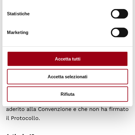
Articolo 11.
Il presente Protocollo sarà soggetto alla
Statistiche
ratifica da parte dagli Stati firmatari di questo
Protocollo che abbiano ratificato o aderito
Marketing
alla Convenzione. Sarà soggetto alla conferma
formale da parte delle Organizzazioni
regionali d’integrazione firmatarie di questo
Accetta tutti
Protocollo che hanno formalmente
confermato o aderito alla Convenzione. Sarà
Accetta selezionati
aperto all’adesione da parte di qualsiasi Stato
o Organizzazione regionale di integrazione
Rifiuta
che ha ratificato, formalmente confermato o
aderito alla Convenzione e che non ha firmato
il Protocollo.