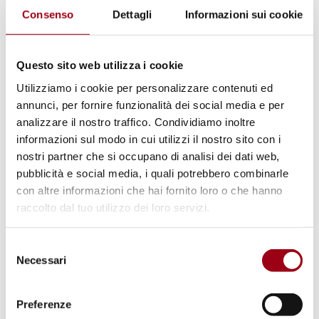
Consenso
Dettagli
Informazioni sui cookie
10.30 Pausa Caffè
Questo sito web utilizza i cookie
Carcere e Immigrazione
Utilizziamo i cookie per personalizzare contenuti ed
Felice BOCCHINO Provveditore Regionale alle
annunci, per fornire funzionalità dei social media e per
Carceri per il Triveneto
analizzare il nostro traffico. Condividiamo inoltre
Angela VENEZIA Direttore Ufficio Detenuti e
informazioni sul modo in cui utilizzi il nostro sito con i
nostri partner che si occupano di analisi dei dati web,
trattamento del Triveneto
pubblicità e social media, i quali potrebbero combinarle
Annamaria ALBORGHETTI Presidente della
con altre informazioni che hai fornito loro o che hanno
Camera Penale di Padova, Osservatorio
raccolto dal tuo utilizzo dei loro servizi.
Carcere UCPI
Selezione
Necessari
del
Dibattito
consenso
Preferenze