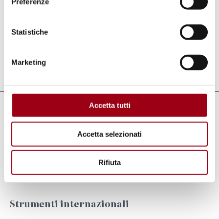
Preferenze
Statistiche
Marketing
Aggiornato il:
22.02.2019
Accetta tutti
Collegamenti
UNICEF e Università di Padova per i diritti
Accetta selezionati
dei bambini. Un accordo di idee, fatti e
azione.
Rifiuta
Strumenti internazionali