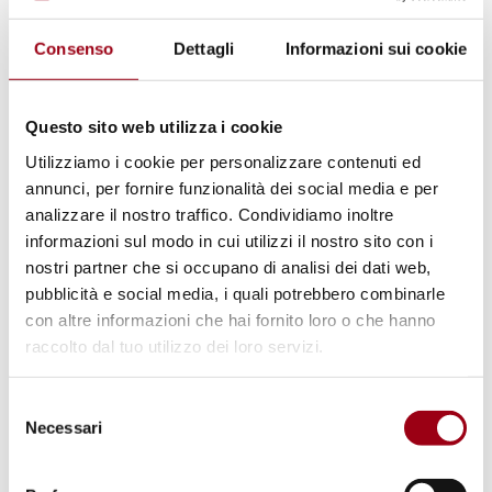
Direttrice Generale di Save the Children.
Consenso
Dettagli
Informazioni sui cookie
La lezione verrà introdotta e moderata dal
prof.
Paolo De Stefani
, Coordinatore
Questo sito web utilizza i cookie
Accademico della laurea magistrale in
Utilizziamo i cookie per personalizzare contenuti ed
annunci, per fornire funzionalità dei social media e per
"Human Rights and multi-level governance".
analizzare il nostro traffico. Condividiamo inoltre
informazioni sul modo in cui utilizzi il nostro sito con i
nostri partner che si occupano di analisi dei dati web,
pubblicità e social media, i quali potrebbero combinarle
con altre informazioni che hai fornito loro o che hanno
raccolto dal tuo utilizzo dei loro servizi.
Selezione
Necessari
del
consenso