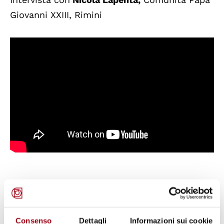
Giovanni XXIII, Rimini
Intervista con
Marco Mascia
, Direttore del
Centro di Ateneo Diritti Umani "Antonio
Papisca"
Consenso
Dettagli
Informazioni sui cookie