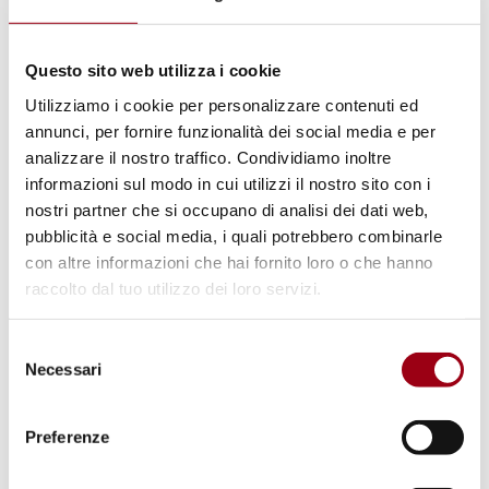
Questo sito web utilizza i cookie
Utilizziamo i cookie per personalizzare contenuti ed
annunci, per fornire funzionalità dei social media e per
analizzare il nostro traffico. Condividiamo inoltre
informazioni sul modo in cui utilizzi il nostro sito con i
nostri partner che si occupano di analisi dei dati web,
pubblicità e social media, i quali potrebbero combinarle
con altre informazioni che hai fornito loro o che hanno
raccolto dal tuo utilizzo dei loro servizi.
Selezione
Intervista con
Raffaele Crocco,
Direttore
Necessari
del
consenso
dell'Atlante delle guerre e dei conflitti del
mondo
Preferenze