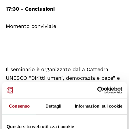
17:30 - Conclusioni
Momento conviviale
Il seminario è organizzato dalla Cattedra
UNESCO “Diritti umani, democrazia e pace” e
dal Centro di Ateneo per i Diritti Umani
“Antonio Papisca” dell’Università di Padova
insieme con la Rete delle Cattedre Unesco
Consenso
Dettagli
Informazioni sui cookie
Italiane (ReCUI), la Commissione Nazionale
Italiana per l’Unesco e il Laboratorio
Questo sito web utilizza i cookie