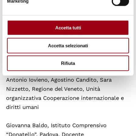
Marketing
Giovanni Selmo, Comune di Vicenza,
Assessore pace e diritti umani
Massimo Corradi, Comune di Vicenza, Forum
Accetta tutti
per la pace
Giulia Oliviero, Comune di Vicenza, Casa per la
Accetta selezionati
Pace
Marco Pellicoro, Comune di Vicenza,
Rifiuta
Assessorato pace e diritti umani
Antonio Iovieno, Agostino Candito, Sara
Nizzetto, Regione del Veneto, Unità
organizzativa Cooperazione internazionale e
diritti umani
Giovanna Baldo, Istituto Comprensivo
“Donatello”, Padova, Docente