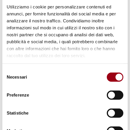
internazionale per l’educazione che ispira la
Utilizziamo i cookie per personalizzare contenuti ed
pace di Sanremo.
annunci, per fornire funzionalità dei social media e per
analizzare il nostro traffico. Condividiamo inoltre
informazioni sul modo in cui utilizzi il nostro sito con i
nostri partner che si occupano di analisi dei dati web,
pubblicità e social media, i quali potrebbero combinarle
Partecipanti
con altre informazioni che hai fornito loro o che hanno
raccolto dal tuo utilizzo dei loro servizi.
Michela Allocca, Comune di Abano Terme,
Assessora pace e diritti umani
Selezione
Francesca Benciolini, Comune di Padova,
Necessari
del
Assessora pace e diritti umani
consenso
Elena Pietrogrande, Comune di Padova, Tavolo
Preferenze
Pace, diritti umani, cooperazione
internazionale
Statistiche
Laura Rossi Comune di Selvazzano Dentro,
Assessora pace e diritti umani