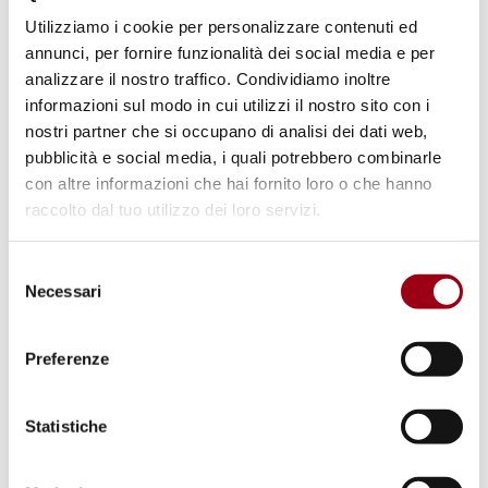
Quest’anno di celebrazioni prevede numerosi
Utilizziamo i cookie per personalizzare contenuti ed
eventi e pubblicazioni. Il lancio
annunci, per fornire funzionalità dei social media e per
analizzare il nostro traffico. Condividiamo inoltre
commemorativo si è tenuto il 22 gennaio
informazioni sul modo in cui utilizzi il nostro sito con i
presso la sede parigina dell’UNESCO, è stato
nostri partner che si occupano di analisi dei dati web,
poi seguito dalla celebrazione internazionale
pubblicità e social media, i quali potrebbero combinarle
principale dal 10 al 13 giugno, con tavole
con altre informazioni che hai fornito loro o che hanno
raccolto dal tuo utilizzo dei loro servizi.
rotonde, simposi e performance culturali.
Inoltre, per tutto l’anno in corso sono stati
Selezione
programmati webinar ed incontri regionali, in
Necessari
del
linea con il
tema IHP 2022‑2029: «Scienza per
consenso
un mondo sicuro dal punto di vista idrico in
Preferenze
un ambiente che cambia».
Statistiche
Guardando al futuro, l’UNESCO prevede,
infatti, di pubblicare varie opere