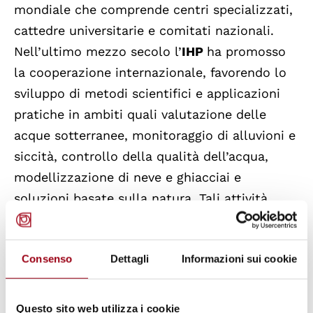
mondiale che comprende centri specializzati,
cattedre universitarie e comitati nazionali.
Nell’ultimo mezzo secolo l’
IHP
ha promosso
la cooperazione internazionale, favorendo lo
sviluppo di metodi scientifici e applicazioni
pratiche in ambiti quali valutazione delle
acque sotterranee, monitoraggio di alluvioni e
siccità, controllo della qualità dell’acqua,
modellizzazione di neve e ghiacciai e
soluzioni basate sulla natura. Tali attività
hanno fornito un sostegno concreto agli Stati
membri, rafforzando, quindi, le politiche
Consenso
Dettagli
Informazioni sui cookie
idriche nazionali e la resilienza delle
comunità locali.
Questo sito web utilizza i cookie