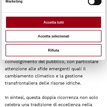
Marketing
commemorative, fra cui un numero speciale
sulle scienze idrologiche, un volume con la
Cambridge University Press e un testo storico
Accetta tutti
sui sei decenni di ricerca sull’acqua. In linea
con le agende internazionali, la nona fase
Accetta selezionati
dell’IHP dà, difatti, priorità all’innovazione
scientifica globale, al rafforzamento delle
Rifiuta
capacità, al supporto alle politiche e al
coinvolgimento del pubblico, con particolare
attenzione alle sfide emergenti quali il
cambiamento climatico e la gestione
transfrontaliera delle risorse idriche.
In sintesi, questa doppia ricorrenza non solo
celebra una tradizione di eccellenza nella