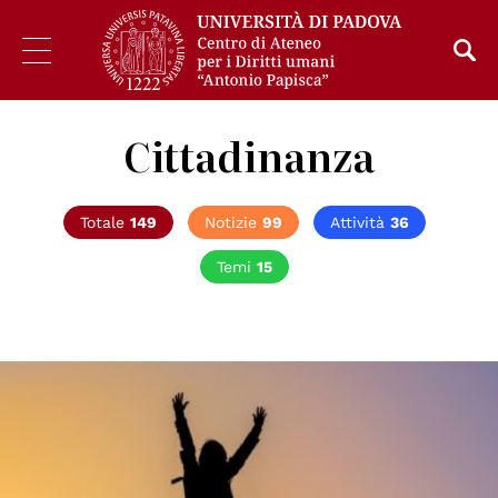
Cittadinanza
Totale
149
Notizie
99
Attività
36
Temi
15