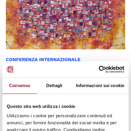
CONFERENZA INTERNAZIONALE
Conferenza internazionale
"Towards an inclusive governance
of “EU fundamental values",
Consenso
Dettagli
Informazioni sui cookie
Università di Padova, 8-9
novembre 2021
Questo sito web utilizza i cookie
Utilizziamo i cookie per personalizzare contenuti ed
annunci, per fornire funzionalità dei social media e per
09.11.2021
analizzare il nostro traffico. Condividiamo inoltre