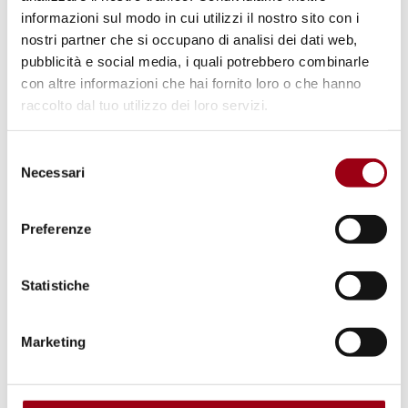
informazioni sul modo in cui utilizzi il nostro sito con i
nostri partner che si occupano di analisi dei dati web,
pubblicità e social media, i quali potrebbero combinarle
con altre informazioni che hai fornito loro o che hanno
raccolto dal tuo utilizzo dei loro servizi.
Selezione
Necessari
del
consenso
Preferenze
Statistiche
CONFERENZA INTERNAZIONALE
Conferenza Internazionale “Data-
Marketing
driven human rights research”,
Università di Padova, 9-10