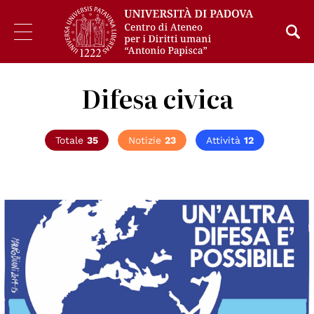
Difesa civica
Totale
35
Notizie
23
Attività
12