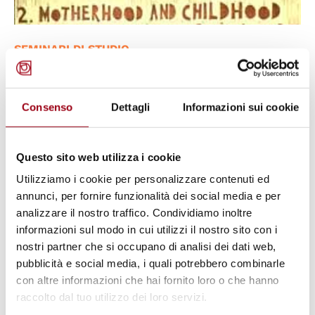
SEMINARI DI STUDIO
Seminario su Difesa civica e salute
a Padova, lunedì 17 giugno 2013
Consenso
Dettagli
Informazioni sui cookie
11.06.2013
Questo sito web utilizza i cookie
Utilizziamo i cookie per personalizzare contenuti ed
© Regione del Veneto
annunci, per fornire funzionalità dei social media e per
analizzare il nostro traffico. Condividiamo inoltre
informazioni sul modo in cui utilizzi il nostro sito con i
nostri partner che si occupano di analisi dei dati web,
pubblicità e social media, i quali potrebbero combinarle
con altre informazioni che hai fornito loro o che hanno
raccolto dal tuo utilizzo dei loro servizi.